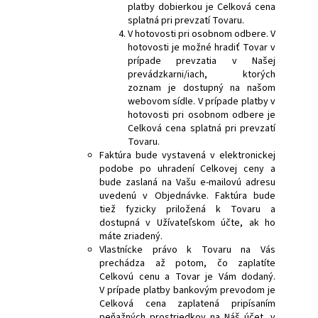
platby dobierkou je Celková cena
splatná pri prevzatí Tovaru.
V hotovosti pri osobnom odbere. V
hotovosti je možné hradiť Tovar v
prípade prevzatia v Našej
prevádzkarni/iach, ktorých
zoznam je dostupný na našom
webovom sídle. V prípade platby v
hotovosti pri osobnom odbere je
Celková cena splatná pri prevzatí
Tovaru.
Faktúra bude vystavená v elektronickej
podobe po uhradení Celkovej ceny a
bude zaslaná na Vašu e-mailovú adresu
uvedenú v Objednávke. Faktúra bude
tiež fyzicky priložená k Tovaru a
dostupná v Užívateľskom účte, ak ho
máte zriadený.
Vlastnícke právo k Tovaru na Vás
prechádza až potom, čo zaplatíte
Celkovú cenu a Tovar je Vám dodaný.
V prípade platby bankovým prevodom je
Celková cena zaplatená pripísaním
peňažných prostriedkov na Náš účet, v