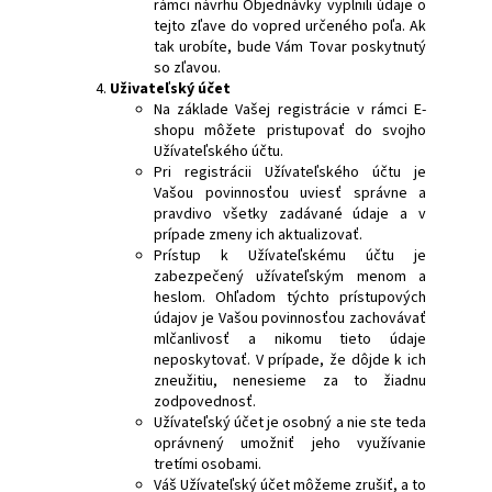
rámci návrhu Objednávky vyplnili údaje o
tejto zľave do vopred určeného poľa. Ak
tak urobíte, bude Vám Tovar poskytnutý
so zľavou.
Uživateľský účet
Na základe Vašej registrácie v rámci E-
shopu môžete pristupovať do svojho
Užívateľského účtu.
Pri registrácii Užívateľského účtu je
Vašou povinnosťou uviesť správne a
pravdivo všetky zadávané údaje a v
prípade zmeny ich aktualizovať.
Prístup k Užívateľskému účtu je
zabezpečený užívateľským menom a
heslom. Ohľadom týchto prístupových
údajov je Vašou povinnosťou zachovávať
mlčanlivosť a nikomu tieto údaje
neposkytovať. V prípade, že dôjde k ich
zneužitiu, nenesieme za to žiadnu
zodpovednosť.
Užívateľský účet je osobný a nie ste teda
oprávnený umožniť jeho využívanie
tretími osobami.
Váš Užívateľský účet môžeme zrušiť, a to