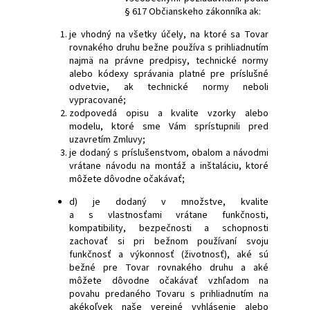
§ 617 Občianskeho zákonníka ak:
je vhodný na všetky účely, na ktoré sa Tovar
rovnakého druhu bežne používa s prihliadnutím
najmä na právne predpisy, technické normy
alebo kódexy správania platné pre príslušné
odvetvie, ak technické normy neboli
vypracované;
zodpovedá opisu a kvalite vzorky alebo
modelu, ktoré sme Vám sprístupnili pred
uzavretím Zmluvy;
je dodaný s príslušenstvom, obalom a návodmi
vrátane návodu na montáž a inštaláciu, ktoré
môžete dôvodne očakávať;
d) je dodaný v množstve, kvalite
a s vlastnosťami vrátane funkčnosti,
kompatibility, bezpečnosti a schopnosti
zachovať si pri bežnom používaní svoju
funkčnosť a výkonnosť (životnosť), aké sú
bežné pre Tovar rovnakého druhu a aké
môžete dôvodne očakávať vzhľadom na
povahu predaného Tovaru s prihliadnutím na
akékoľvek naše verejné vyhlásenie alebo