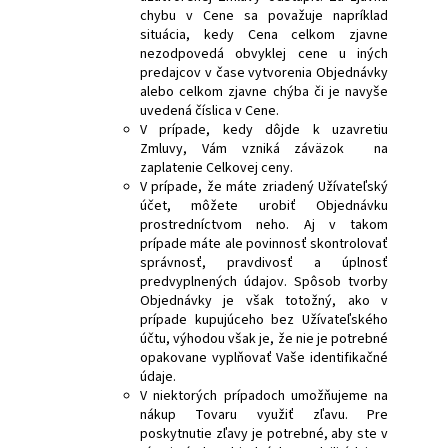
chybu v Cene sa považuje napríklad
situácia, kedy Cena celkom zjavne
nezodpovedá obvyklej cene u iných
predajcov v čase vytvorenia Objednávky
alebo celkom zjavne chýba či je navyše
uvedená číslica v Cene.
V prípade, kedy dôjde k uzavretiu
Zmluvy, Vám vzniká záväzok na
zaplatenie Celkovej ceny.
V prípade, že máte zriadený Užívateľský
účet, môžete urobiť Objednávku
prostredníctvom neho. Aj v takom
prípade máte ale povinnosť skontrolovať
správnosť, pravdivosť a úplnosť
predvyplnených údajov. Spôsob tvorby
Objednávky je však totožný, ako v
prípade kupujúceho bez Užívateľského
účtu, výhodou však je, že nie je potrebné
opakovane vyplňovať Vaše identifikačné
údaje.
V niektorých prípadoch umožňujeme na
nákup Tovaru využiť zľavu. Pre
poskytnutie zľavy je potrebné, aby ste v