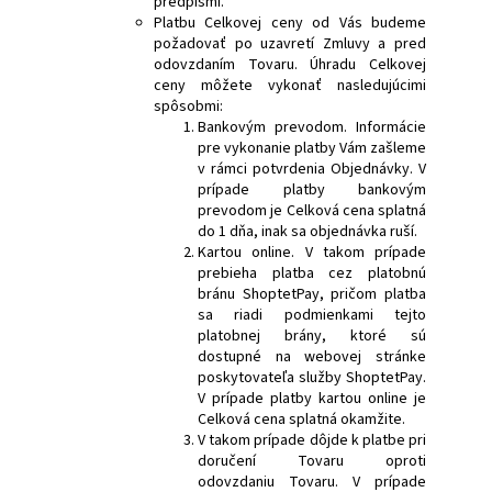
predpismi.
Platbu Celkovej ceny od Vás budeme
požadovať po uzavretí Zmluvy a pred
odovzdaním Tovaru. Úhradu Celkovej
ceny môžete vykonať nasledujúcimi
spôsobmi:
Bankovým prevodom. Informácie
pre vykonanie platby Vám zašleme
v rámci potvrdenia Objednávky. V
prípade platby bankovým
prevodom je Celková cena splatná
do 1 dňa, inak sa objednávka ruší.
Kartou online. V takom prípade
prebieha platba cez platobnú
bránu ShoptetPay, pričom platba
sa riadi podmienkami tejto
platobnej brány, ktoré sú
dostupné na webovej stránke
poskytovateľa služby ShoptetPay.
V prípade platby kartou online je
Celková cena splatná okamžite.
V takom prípade dôjde k platbe pri
doručení Tovaru oproti
odovzdaniu Tovaru. V prípade