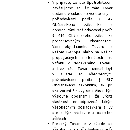
V prípade, že ste Spotrebiteľom
zaväzujeme sa, že Vám Tovar
dodáme v súlade so všeobecnými
požiadavkami podľa § 617
Občianskeho zákonníka a
dohodnutými požiadavkami podľa
§ 616 Občianskeho zákonníka
prezentovanými vlastnosťami
Vami objednaného Tovaru na
Našom E-shope alebo na Našich
propagačných materiáloch vo
vzťahu k dodávaného Tovaru,
a bez vád. Tovar nemusí byť
v súlade so všeobecnými
požiadavkami podľa § 617
Občianskeho zákonníka, ak pri
uzatvorení Zmluvy sme Vás s tým
výslovne oboznámili, že určitá
vlastnosť nezodpovedá takým
všeobecným požiadavkám a vy
ste s tým výslovne a osobitne
súhlasili.
Predaný Tovar je v súlade so
všeobecnými požiadavkami podľa