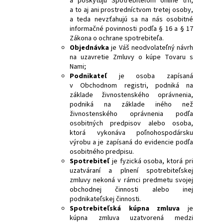
a poskytujú Spotrebiteľom online trh,
a to aj ani prostredníctvom tretej osoby,
a teda nevzťahujú sa na nás osobitné
informačné povinnosti podľa § 16 a § 17
Zákona o ochrane spotrebiteľa.
Objednávka
je Váš neodvolateľný návrh
na uzavretie Zmluvy o kúpe Tovaru s
Nami;
Podnikateľ
je osoba zapísaná
v Obchodnom registri, podniká na
základe živnostenského oprávnenia,
podniká na základe iného než
živnostenského oprávnenia podľa
osobitných predpisov alebo osoba,
ktorá vykonáva poľnohospodársku
výrobu a je zapísaná do evidencie podľa
osobitného predpisu.
Spotrebiteľ
je fyzická osoba, ktorá pri
uzatváraní a plnení spotrebiteľskej
zmluvy nekoná v rámci predmetu svojej
obchodnej činnosti alebo inej
podnikateľskej činnosti.
Spotrebiteľská kúpna zmluva
je
kúpna zmluva uzatvorená medzi