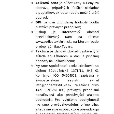
Celková cena
je súčet Ceny a Ceny za
dopravu, prípadných ďalších nákladov
a poplatkov, ak tieto nebolo možné určiť
vopred;
DPH
je daň z pridanej hodnoty podľa
platných právnych predpisov;
E-shop je internetový obchod
prevádzkovaný Nami na adrese
www.potlactextilukn.sk, na ktorom bude
prebiehať nákup Tovaru;
Faktúra
je daňový doklad vystavený v
súlade so zákonom o dani z pridanej
hodnoty na Celkovú cenu;
My sme spoločnosť Blanka Bieliková, so
sídlom Sústružnická 1371/11, 945 01
Komárno, IČO 54604958, zapísaná v
živnostenskom registri, e-mail
info@potlactextilukn.sk, telefónne číslo
+421 919 268 890, právnymi predpismi
označovaná ako predávajúci a/alebo
obchodník; Pre vylúčenie pochybností
nie sme prevádzkovateľmi online trhu,
a teda nie sme osoby, ktoré prevádzkujú