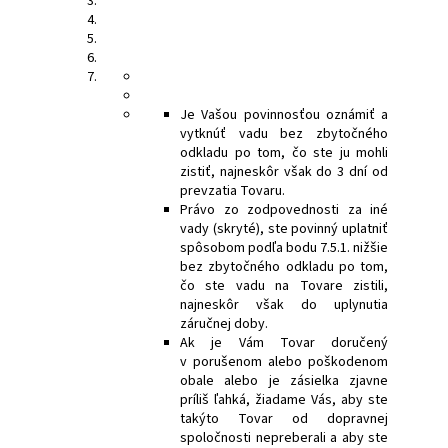
Je Vašou povinnosťou oznámiť a
vytknúť vadu bez zbytočného
odkladu po tom, čo ste ju mohli
zistiť, najneskôr však do 3 dní od
prevzatia Tovaru.
Právo zo zodpovednosti za iné
vady (skryté), ste povinný uplatniť
spôsobom podľa bodu 7.5.1. nižšie
bez zbytočného odkladu po tom,
čo ste vadu na Tovare zistili,
najneskôr však do uplynutia
záručnej doby.
Ak je Vám Tovar doručený
v porušenom alebo poškodenom
obale alebo je zásielka zjavne
príliš ľahká, žiadame Vás, aby ste
takýto Tovar od dopravnej
spoločnosti nepreberali a aby ste