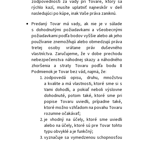
zodpovednosti za vady pri Tovare, ktorý sa
rýchlo kazí, musíte uplatniť najneskôr v deň
nasledujúci po kúpe, inak Vaše práva zaniknú.
Predaný Tovar má vady, ak nie je v súlade
s dohodnutými požiadavkami a všeobecnými
požiadavkami podľa bodov vyššie alebo ak jeho
používanie znemožňujú alebo obmedzujú práva
tretej osoby vrátane práv duševného
vlastníctva. Zaručujeme, že v dobe prechodu
nebezpečenstva náhodnej skazy a náhodného
zhoršenia a straty Tovaru podľa bodu 8
Podmienok je Tovar bez vád, najmä, že:
zodpovedá opisu, druhu, množstvu
a kvalite a má vlastnosti, ktoré sme si s
Vami dohodli, a pokiaľ neboli výslovne
dohodnuté, potom také, ktoré sme pri
popise Tovaru uviedli, prípadne také,
ktoré možno vzhľadom na povahu Tovaru
rozumne očakávať;
je vhodný na účely, ktoré sme uviedli
alebo na účely, ktoré sú pre Tovar tohto
typu obvyklé a je funkčný;
vyznačuje sa vymedzenou schopnosťou