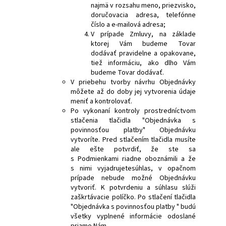
najmä v rozsahu meno, priezvisko,
doručovacia adresa, telefónne
číslo a e-mailová adresa;
V prípade Zmluvy, na základe
ktorej Vám budeme Tovar
dodávať pravidelne a opakovane,
tiež informáciu, ako dlho Vám
budeme Tovar dodávať.
V priebehu tvorby návrhu Objednávky
môžete až do doby jej vytvorenia údaje
meniť a kontrolovať.
Po vykonaní kontroly prostredníctvom
stlačenia tlačidla "Objednávka s
povinnosťou platby" Objednávku
vytvoríte. Pred stlačením tlačidla musíte
ale ešte potvrdiť, že ste sa
s Podmienkami riadne oboznámili a že
s nimi vyjadrujetesúhlas, v opačnom
prípade nebude možné Objednávku
vytvoriť. K potvrdeniu a súhlasu slúži
zaškrtávacie políčko. Po stlačení tlačidla
"Objednávka s povinnosťou platby " budú
všetky vyplnené informácie odoslané
priamo Nám.