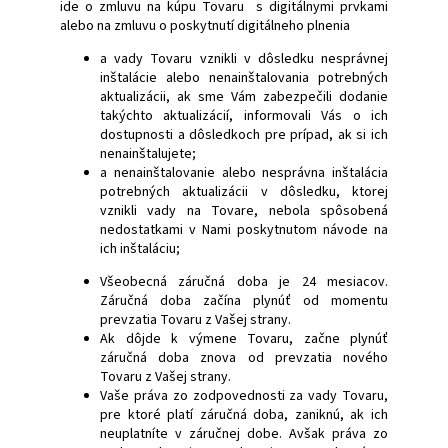
ide o zmluvu na kúpu Tovaru s digitálnymi prvkami
alebo na zmluvu o poskytnutí digitálneho plnenia
a vady Tovaru vznikli v dôsledku nesprávnej
inštalácie alebo nenainštalovania potrebných
aktualizácii, ak sme Vám zabezpečili dodanie
takýchto aktualizácií, informovali Vás o ich
dostupnosti a dôsledkoch pre prípad, ak si ich
nenainštalujete;
a nenainštalovanie alebo nesprávna inštalácia
potrebných aktualizácii v dôsledku, ktorej
vznikli vady na Tovare, nebola spôsobená
nedostatkami v Nami poskytnutom návode na
ich inštaláciu;
Všeobecná záručná doba je 24 mesiacov.
Záručná doba začína plynúť od momentu
prevzatia Tovaru z Vašej strany.
Ak dôjde k výmene Tovaru, začne plynúť
záručná doba znova od prevzatia nového
Tovaru z Vašej strany.
Vaše práva zo zodpovednosti za vady Tovaru,
pre ktoré platí záručná doba, zaniknú, ak ich
neuplatníte v záručnej dobe. Avšak práva zo