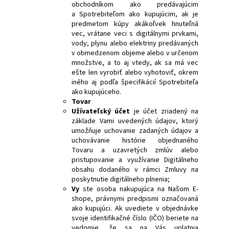
obchodníkom ako predávajúcim
a Spotrebiteľom ako kupujúcim, ak je
predmetom kúpy akákoľvek hnuteľná
vec, vrátane veci s digitálnymi prvkami,
vody, plynu alebo elektriny predávaných
v obmedzenom objeme alebo v určenom
množstve, a to aj vtedy, ak sa má vec
ešte len vyrobiť alebo vyhotoviť, okrem
iného aj podľa špecifikácií Spotrebiteľa
ako kupujúceho.
Tovar
Užívateľský účet
je účet zriadený na
základe Vami uvedených údajov, ktorý
umožňuje uchovanie zadaných údajov a
uchovávanie histórie objednaného
Tovaru a uzavretých zmlúv alebo
pristupovanie a využívanie Digitálneho
obsahu dodaného v rámci Zmluvy na
poskytnutie digitálneho plnenia;
Vy
ste osoba nakupujúca na Našom E-
shope, právnymi predpismi označovaná
ako kupujúci. Ak uvediete v objednávke
svoje identifikačné číslo (IČO) beriete na
vedomie, že sa na Vás uplatnia