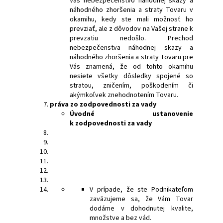
Vás nebezpečenstvo náhodnej skazy a
náhodného zhoršenia a straty Tovaru v
okamihu, kedy ste mali možnosť ho
prevziať, ale z dôvodov na Vašej strane k
prevzatiu nedošlo. Prechod
nebezpečenstva náhodnej skazy a
náhodného zhoršenia a straty Tovaru pre
Vás znamená, že od tohto okamihu
nesiete všetky dôsledky spojené so
stratou, zničením, poškodením či
akýmkoľvek znehodnotením Tovaru.
práva zo zodpovednosti za vady
Úvodné ustanovenie
k zodpovednosti za vady
V prípade, že ste Podnikateľom
zaväzujeme sa, že Vám Tovar
dodáme v dohodnutej kvalite,
množstve a bez vád.