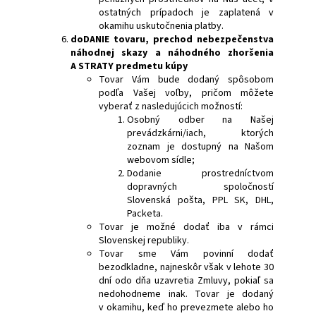
ostatných prípadoch je zaplatená v
okamihu uskutočnenia platby.
doDANIE tovaru
, prechod nebezpečenstva
náhodnej skazy a náhodného zhoršenia
A STRATY predmetu kúpy
Tovar Vám bude dodaný spôsobom
podľa Vašej voľby, pričom môžete
vyberať z nasledujúcich možností:
Osobný odber na Našej
prevádzkárni/iach, ktorých
zoznam je dostupný na Našom
webovom sídle;
Dodanie prostredníctvom
dopravných spoločností
Slovenská pošta, PPL SK, DHL,
Packeta.
Tovar je možné dodať iba v rámci
Slovenskej republiky.
Tovar sme Vám povinní dodať
bezodkladne, najneskôr však v lehote 30
dní odo dňa uzavretia Zmluvy, pokiaľ sa
nedohodneme inak. Tovar je dodaný
v okamihu, keď ho prevezmete alebo ho