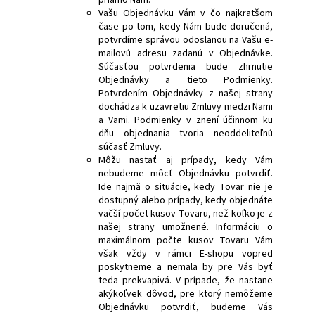
Vašu Objednávku Vám v čo najkratšom
čase po tom, kedy Nám bude doručená,
potvrdíme správou odoslanou na Vašu e-
mailovú adresu zadanú v Objednávke.
Súčasťou potvrdenia bude zhrnutie
Objednávky a tieto Podmienky.
Potvrdením Objednávky z našej strany
dochádza k uzavretiu Zmluvy medzi Nami
a Vami. Podmienky v znení účinnom ku
dňu objednania tvoria neoddeliteľnú
súčasť Zmluvy.
Môžu nastať aj prípady, kedy Vám
nebudeme môcť Objednávku potvrdiť.
Ide najmä o situácie, kedy Tovar nie je
dostupný alebo prípady, kedy objednáte
väčší počet kusov Tovaru, než koľko je z
našej strany umožnené. Informáciu o
maximálnom počte kusov Tovaru Vám
však vždy v rámci E-shopu vopred
poskytneme a nemala by pre Vás byť
teda prekvapivá. V prípade, že nastane
akýkoľvek dôvod, pre ktorý nemôžeme
Objednávku potvrdiť, budeme Vás