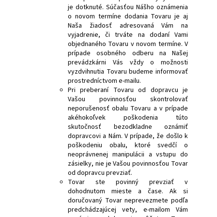
je dotknuté. Súčasťou Nášho oznámenia
o novom termíne dodania Tovaru je aj
Naša žiadosť adresovaná Vám na
vyjadrenie, či trváte na dodaní Vami
objednaného Tovaru v novom termíne. V
prípade osobného odberu na Našej
prevádzkárni Vás vždy o možnosti
vyzdvihnutia Tovaru budeme informovať
prostredníctvom e-mailu.
Pri preberaní Tovaru od dopravcu je
Vašou povinnosťou skontrolovať
neporušenosť obalu Tovaru a v prípade
akéhokoľvek poškodenia túto
skutočnosť bezodkladne oznámiť
dopravcovi a Nám. V prípade, že došlo k
poškodeniu obalu, ktoré svedčí o
neoprávnenej manipulácii a vstupu do
zásielky, nie je Vašou povinnosťou Tovar
od dopravcu prevziať.
Tovar ste povinný prevziať v
dohodnutom mieste a čase. Ak si
doručovaný Tovar neprevezmete podľa
predchádzajúcej vety, e-mailom Vám