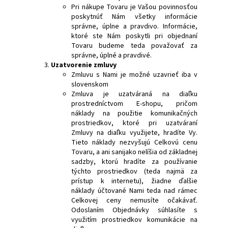
Pri nákupe Tovaru je Vašou povinnosťou
poskytnúť Nám všetky informácie
správne, úplne a pravdivo. Informácie,
ktoré ste Nám poskytli pri objednaní
Tovaru budeme teda považovať za
správne, úplné a pravdivé.
Uzatvorenie zmluvy
Zmluvu s Nami je možné uzavrieť iba v
slovenskom
Zmluva je uzatváraná na diaľku
prostredníctvom E-shopu, pričom
náklady na použitie komunikačných
prostriedkov, ktoré pri uzatváraní
Zmluvy na diaľku využijete, hradíte Vy.
Tieto náklady nezvyšujú Celkovú cenu
Tovaru, a ani sanijako nelíšia od základnej
sadzby, ktorú hradíte za používanie
týchto prostriedkov (teda najmä za
prístup k internetu), žiadne ďalšie
náklady účtované Nami teda nad rámec
Celkovej ceny nemusíte očakávať.
Odoslaním Objednávky súhlasíte s
využitím prostriedkov komunikácie na