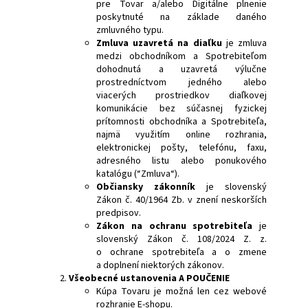
pre Tovar a/alebo Digitálne plnenie
poskytnuté na základe daného
zmluvného typu.
Zmluva uzavretá na diaľku
je zmluva
medzi obchodníkom a Spotrebiteľom
dohodnutá a uzavretá výlučne
prostredníctvom jedného alebo
viacerých prostriedkov diaľkovej
komunikácie bez súčasnej fyzickej
prítomnosti obchodníka a Spotrebiteľa,
najmä využitím online rozhrania,
elektronickej pošty, telefónu, faxu,
adresného listu alebo ponukového
katalógu (“Zmluva“).
Občiansky zákonník
je slovenský
Zákon č. 40/1964 Zb. v znení neskorších
predpisov.
Zákon na ochranu spotrebiteľa
je
slovenský Zákon č. 108/2024 Z. z.
o ochrane spotrebiteľa a o zmene
a doplnení niektorých zákonov.
Všeobecné ustanovenia A POUČENIE
Kúpa Tovaru je možná len cez webové
rozhranie E-shopu.