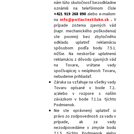
nám túto skutočnosť bezodkladne
oznámili na telefónnom čísle
+421 919 268 890
alebo e-mailom
na
info@potlactextilukn.sk
.
V
prípade zistenia zjavných vád
(napr. mechanického poškodenia)
ste povinný bez zbytočného
odkladu uplatniť reklamáciu
spôsobom podľa bodu 7.5.1.
nižšie. Na neskoršie uplatnenú
reklamáciu z dôvodu zjavných vád
na Tovare, vrátane vady
spočívajúcej v neúplnosti Tovaru,
nebudeme prihliadať.
Záruka sa vzťahuje na všetky vady
Tovaru opísané v bode 7.2..
a/alebo v rozpore s naším
záväzkom v bode 7.1.1a. týchto
Podmienok.
Nie ste oprávnený uplatniť si
právo zo zodpovednosti za vadu v
prípade, ak za vady
nezodpovedáme v zmysle bodu
7.1.5. týchto Podmienok alebo