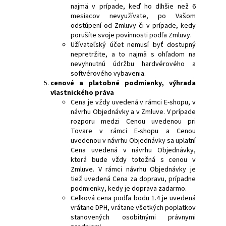
najmä v prípade, keď ho dlhšie než 6
mesiacov nevyužívate, po Vašom
odstúpení od Zmluvy či v prípade, kedy
porušíte svoje povinnosti podľa Zmluvy.
Užívateľský účet nemusí byť dostupný
nepretržite, a to najmä s ohľadom na
nevyhnutnú údržbu hardvérového a
softvérového vybavenia.
cenové a platobné podmienky
, výhrada
vlastnického práva
Cena je vždy uvedená v rámci E-shopu, v
návrhu Objednávky a v Zmluve. V prípade
rozporu medzi Cenou uvedenou pri
Tovare v rámci E-shopu a Cenou
uvedenou v návrhu Objednávky sa uplatní
Cena uvedená v návrhu Objednávky,
ktorá bude vždy totožná s cenou v
Zmluve. V rámci návrhu Objednávky je
tiež uvedená Cena za dopravu, prípadne
podmienky, kedy je doprava zadarmo.
Celková cena podľa bodu 1.4 je uvedená
vrátane DPH, vrátane všetkých poplatkov
stanovených osobitnými právnymi