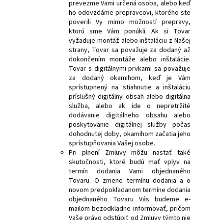
prevezme Vami určená osoba, alebo keď
ho odovzdáme prepravcovi, ktorého ste
poverili Vy mimo možností prepravy,
ktorú sme Vám ponúkli. Ak si Tovar
vyžaduje montáž alebo inštaláciu z Našej
strany, Tovar sa považuje za dodaný až
dokončením montáže alebo inštalácie.
Tovar s digitálnymi prvkami sa považuje
za dodaný okamihom, keď je Vám
sprístupnený na stiahnutie a inštaláciu
príslušný digitálny obsah alebo digitálna
služba, alebo ak ide o nepretržité
dodávanie digitálneho obsahu alebo
poskytovanie digitálnej služby počas
dohodnutej doby, okamihom začatia jeho
sprístupňovania Vašej osobe.
Pri plnení Zmluvy môžu nastať také
skutočnosti, ktoré budú mať vplyv na
termín dodania Vami objednaného
Tovaru. O zmene termínu dodania a o
novom predpokladanom termíne dodania
objednaného Tovaru Vás budeme e-
mailom bezodkladne informovať, pričom
Vaše právo odstúpiť od Zmluvy týmto nie