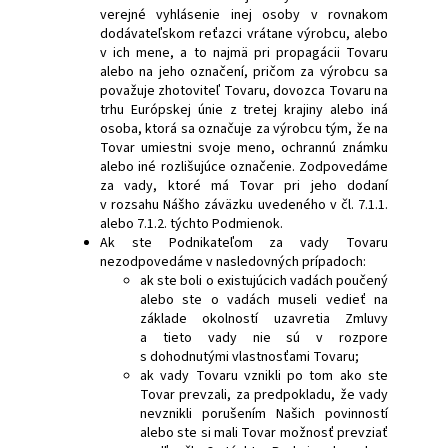
verejné vyhlásenie inej osoby v rovnakom
dodávateľskom reťazci vrátane výrobcu, alebo
v ich mene, a to najmä pri propagácii Tovaru
alebo na jeho označení, pričom za výrobcu sa
považuje zhotoviteľ Tovaru, dovozca Tovaru na
trhu Európskej únie z tretej krajiny alebo iná
osoba, ktorá sa označuje za výrobcu tým, že na
Tovar umiestni svoje meno, ochrannú známku
alebo iné rozlišujúce označenie. Zodpovedáme
za vady, ktoré má Tovar pri jeho dodaní
v rozsahu Nášho záväzku uvedeného v čl. 7.1.1.
alebo 7.1.2. týchto Podmienok.
Ak ste Podnikateľom za vady Tovaru
nezodpovedáme v nasledovných prípadoch:
ak ste boli o existujúcich vadách poučený
alebo ste o vadách museli vedieť na
základe okolností uzavretia Zmluvy
a tieto vady nie sú v rozpore
s dohodnutými vlastnosťami Tovaru;
ak vady Tovaru vznikli po tom ako ste
Tovar prevzali, za predpokladu, že vady
nevznikli porušením Našich povinností
alebo ste si mali Tovar možnosť prevziať