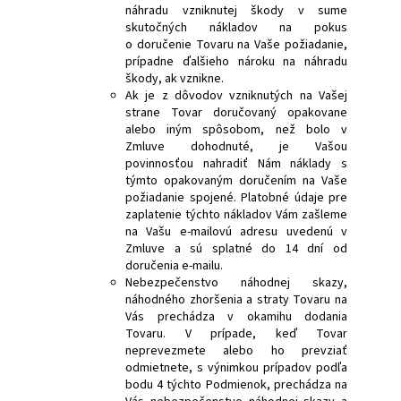
náhradu vzniknutej škody v sume
skutočných nákladov na pokus
o doručenie Tovaru na Vaše požiadanie,
prípadne ďalšieho nároku na náhradu
škody, ak vznikne.
Ak je z dôvodov vzniknutých na Vašej
strane Tovar doručovaný opakovane
alebo iným spôsobom, než bolo v
Zmluve dohodnuté, je Vašou
povinnosťou nahradiť Nám náklady s
týmto opakovaným doručením na Vaše
požiadanie spojené. Platobné údaje pre
zaplatenie týchto nákladov Vám zašleme
na Vašu e-mailovú adresu uvedenú v
Zmluve a sú splatné do 14 dní od
doručenia e-mailu.
Nebezpečenstvo náhodnej skazy,
náhodného zhoršenia a straty Tovaru na
Vás prechádza v okamihu dodania
Tovaru. V prípade, keď Tovar
neprevezmete alebo ho prevziať
odmietnete, s výnimkou prípadov podľa
bodu 4 týchto Podmienok, prechádza na