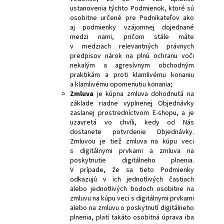
ustanovenia týchto Podmienok, ktoré sú
osobitne určené pre Podnikateľov ako
aj podmienky vzájomnej dojednané
medzi nami, pričom stále máte
v medziach relevantných právnych
predpisov nárok na plnú ochranu voči
nekalým a agresívnym obchodným
praktikám a proti klamlivému konaniu
a klamlivému opomenutiu konania;
Zmluva
je kúpna zmluva dohodnutá na
základe riadne vyplnenej Objednávky
zaslanej prostredníctvom E‑shopu, a je
uzavretá vo chvíli, kedy od Nás
dostanete potvrdenie Objednávky.
Zmluvou je tiež zmluva na kúpu veci
s digitálnymi prvkami a zmluva na
poskytnutie digitálneho plnenia.
V prípade, že sa tieto Podmienky
odkazujú v ich jednotlivých častiach
alebo jednotlivých bodoch osobitne na
zmluvu na kúpu veci s digitálnymi prvkami
alebo na zmluvu o poskytnutí digitálneho
plnenia, platí takáto osobitná úprava iba