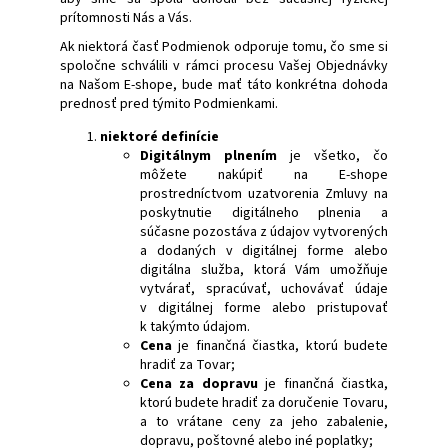
prítomnosti Nás a Vás.
á
j
Ak niektorá časť Podmienok odporuje tomu, čo sme si
spoločne schválili v rámci procesu Vašej Objednávky
s
na Našom E-shope, bude mať táto konkrétna dohoda
ť
prednosť pred týmito Podmienkami.
?
niektoré definície
Digitálnym plnením
je všetko, čo
môžete nakúpiť na E-shope
prostredníctvom uzatvorenia Zmluvy na
poskytnutie digitálneho plnenia a
súčasne pozostáva z údajov vytvorených
HĽADAŤ
a dodaných v digitálnej forme alebo
digitálna služba, ktorá Vám umožňuje
vytvárať, spracúvať, uchovávať údaje
v digitálnej forme alebo pristupovať
k takýmto údajom.
Cena
je finančná čiastka, ktorú budete
hradiť za Tovar;
Cena za dopravu
je finančná čiastka,
ktorú budete hradiť za doručenie Tovaru,
a to vrátane ceny za jeho zabalenie,
dopravu, poštovné alebo iné poplatky;