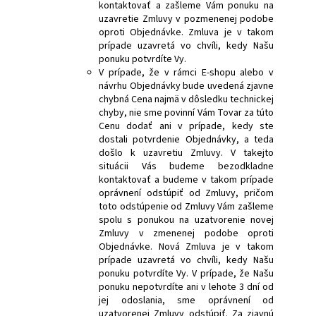
kontaktovať a zašleme Vám ponuku na
uzavretie Zmluvy v pozmenenej podobe
oproti Objednávke. Zmluva je v takom
prípade uzavretá vo chvíli, kedy Našu
ponuku potvrdíte Vy.
V prípade, že v rámci E-shopu alebo v
návrhu Objednávky bude uvedená zjavne
chybná Cena najmä v dôsledku technickej
chyby, nie sme povinní Vám Tovar za túto
Cenu dodať ani v prípade, kedy ste
dostali potvrdenie Objednávky, a teda
došlo k uzavretiu Zmluvy. V takejto
situácii Vás budeme bezodkladne
kontaktovať a budeme v takom prípade
oprávnení odstúpiť od Zmluvy, pričom
toto odstúpenie od Zmluvy Vám zašleme
spolu s ponukou na uzatvorenie novej
Zmluvy v zmenenej podobe oproti
Objednávke. Nová Zmluva je v takom
prípade uzavretá vo chvíli, kedy Našu
ponuku potvrdíte Vy. V prípade, že Našu
ponuku nepotvrdíte ani v lehote 3 dní od
jej odoslania, sme oprávnení od
uzatvorenej Zmluvy odstúpiť. Za zjavnú