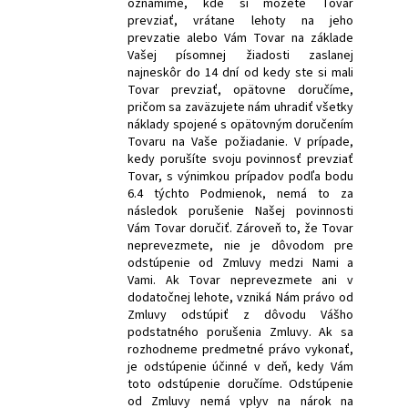
oznámime, kde si môžete Tovar
prevziať, vrátane lehoty na jeho
prevzatie alebo Vám Tovar na základe
Vašej písomnej žiadosti zaslanej
najneskôr do 14 dní od kedy ste si mali
Tovar prevziať, opätovne doručíme,
pričom sa zaväzujete nám uhradiť všetky
náklady spojené s opätovným doručením
Tovaru na Vaše požiadanie. V prípade,
kedy porušíte svoju povinnosť prevziať
Tovar, s výnimkou prípadov podľa bodu
6.4 týchto Podmienok, nemá to za
následok porušenie Našej povinnosti
Vám Tovar doručiť. Zároveň to, že Tovar
neprevezmete, nie je dôvodom pre
odstúpenie od Zmluvy medzi Nami a
Vami. Ak Tovar neprevezmete ani v
dodatočnej lehote, vzniká Nám právo od
Zmluvy odstúpiť z dôvodu Vášho
podstatného porušenia Zmluvy. Ak sa
rozhodneme predmetné právo vykonať,
je odstúpenie účinné v deň, kedy Vám
toto odstúpenie doručíme. Odstúpenie
od Zmluvy nemá vplyv na nárok na