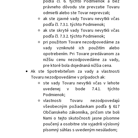
podľa čl. 6. týchto Podmienok a bez
právneho dôvodu ste prevzatie Tovaru
odmietli alebo ste Tovar neprevzali;
ak ste zjavné vady Tovaru nevytkli včas
podľa čl. 7.3.1. týchto Podmienok;
ak ste skryté vady Tovaru nevytkli včas
podľa čl. 7.3.2. týchto Podmienok;
pri použitom Tovare nezodpovedáme za
vady vzniknuté ich použitím alebo
opotrebením. Pri Tovare predávanom za
nižšiu cenu nezodpovedáme za vady,
pre ktoré bola dojednaná nižšia cena.
Ak ste Spotrebiteľom za vady a vlastnosti
Tovaru nezodpovedáme v prípadoch ak:
ste vady Tovaru nevytkli včas v lehote
uvedenej v bode 7.4.1. týchto
Podmienok;
vlastnosti Tovaru nezodpovedajú
všeobecným požiadavkam podľa § 617
Občianskeho zákonníka, pričom ste boli
Nami o tejto skutočnosti jasne písomne
poučený a osobitne ste vyjadrili výslovný
písomný súhlas s uvedeným nesúladom;