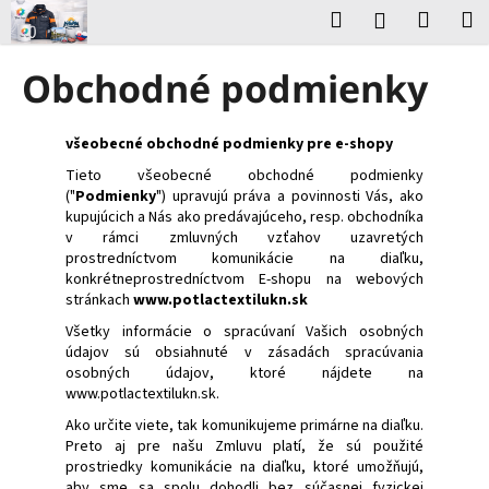
K
Prejsť
Hľadať
Nákup
M
Prihlásenie
na
o
obsah
Späť
Späť
košík
š
Obchodné podmienky
í
Č
k
o
všeobecné obchodné podmienky pre e-shopy
p
Tieto všeobecné obchodné podmienky
("
Podmienky
") upravujú práva a povinnosti Vás, ako
o
kupujúcich a Nás ako predávajúceho, resp. obchodníka
t
v rámci zmluvných vzťahov uzavretých
r
prostredníctvom komunikácie na diaľku,
konkrétneprostredníctvom E-shopu na webových
e
stránkach
www.potlactextilukn.sk
b
Všetky informácie o spracúvaní Vašich osobných
u
údajov sú obsiahnuté v zásadách spracúvania
j
osobných údajov, ktoré nájdete na
www.potlactextilukn.sk.
e
t
Ako určite viete, tak komunikujeme primárne na diaľku.
Preto aj pre našu Zmluvu platí, že sú použité
e
prostriedky komunikácie na diaľku, ktoré umožňujú,
n
aby sme sa spolu dohodli bez súčasnej fyzickej