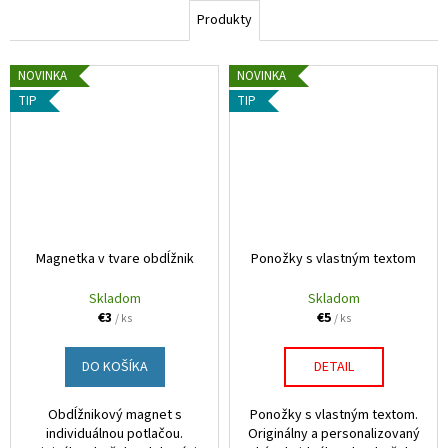
h
á
Produkty
o
j
s
NOVINKA
NOVINKA
p
ť
TIP
TIP
e
?
s
p
o
HĽADAŤ
Magnetka v tvare obdĺžnik
Ponožky s vlastným textom
t
l
Skladom
Skladom
€3
€5
/ ks
/ ks
a
DO KOŠÍKA
DETAIL
č
o
Obdĺžnikový magnet s
Ponožky s vlastným textom.
individuálnou potlačou.
Originálny a personalizovaný