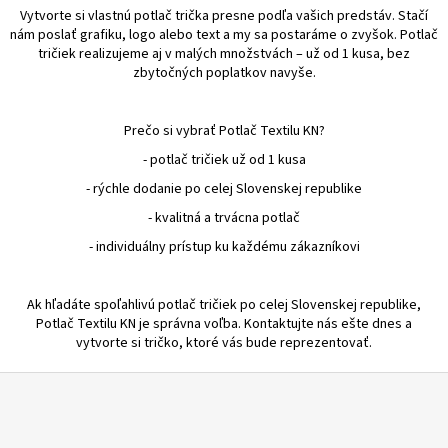
Vytvorte si vlastnú potlač trička presne podľa vašich predstáv. Stačí
nám poslať grafiku, logo alebo text a my sa postaráme o zvyšok. Potlač
tričiek realizujeme aj v malých množstvách – už od 1 kusa, bez
zbytočných poplatkov navyše.
Prečo si vybrať Potlač Textilu KN?
- potlač tričiek už od 1 kusa
- rýchle dodanie po celej Slovenskej republike
- kvalitná a trvácna potlač
- individuálny prístup ku každému zákazníkovi
Ak hľadáte spoľahlivú potlač tričiek po celej Slovenskej republike,
Potlač Textilu KN je správna voľba. Kontaktujte nás ešte dnes a
vytvorte si tričko, ktoré vás bude reprezentovať.
Z
á
p