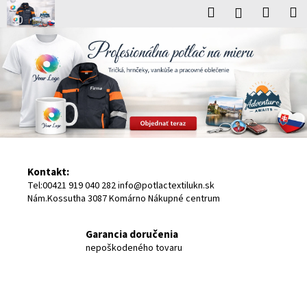
K
Prejsť
Hľadať
Nákup
M
Prihlásenie
na
o
V
obsah
Späť
Späť
košík
š
í
í
Č
k
t
o
p
a
o
j
t
t
r
Kontakt:
e
e
Tel:00421 919 040 282 info@potlactextilukn.sk
b
Nám.Kossutha 3087 Komárno Nákupné centrum
v
u
j
e
Garancia doručenia
nepoškodeného tovaru
e
-
t
s
e
n