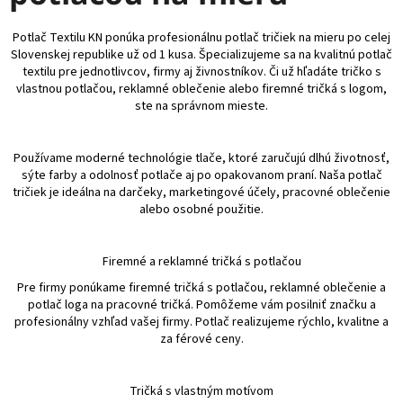
Potlač Textilu KN ponúka profesionálnu potlač tričiek na mieru po celej
Slovenskej republike už od 1 kusa. Špecializujeme sa na kvalitnú potlač
textilu pre jednotlivcov, firmy aj živnostníkov. Či už hľadáte tričko s
vlastnou potlačou, reklamné oblečenie alebo firemné tričká s logom,
ste na správnom mieste.
Používame moderné technológie tlače, ktoré zaručujú dlhú životnosť,
sýte farby a odolnosť potlače aj po opakovanom praní. Naša potlač
tričiek je ideálna na darčeky, marketingové účely, pracovné oblečenie
alebo osobné použitie.
Firemné a reklamné tričká s potlačou
Pre firmy ponúkame firemné tričká s potlačou, reklamné oblečenie a
potlač loga na pracovné tričká. Pomôžeme vám posilniť značku a
profesionálny vzhľad vašej firmy. Potlač realizujeme rýchlo, kvalitne a
za férové ceny.
Tričká s vlastným motívom