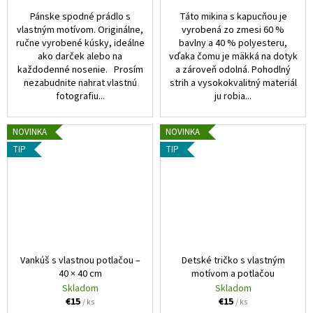
Pánske spodné prádlo s
Táto mikina s kapucňou je
vlastným motívom. Originálne,
vyrobená zo zmesi 60 %
ručne vyrobené kúsky, ideálne
bavlny a 40 % polyesteru,
ako darček alebo na
vďaka čomu je mäkká na dotyk
každodenné nosenie. Prosím
a zároveň odolná. Pohodlný
nezabudnite nahrat vlastnú
strih a vysokokvalitný materiál
fotografiu...
ju robia...
NOVINKA
NOVINKA
TIP
TIP
Vankúš s vlastnou potlačou –
Detské tričko s vlastným
40 × 40 cm
motívom a potlačou
Skladom
Skladom
€15
€15
/ ks
/ ks