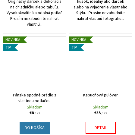
u
Originálny darček a dekorácia
kúsok, ideálny ako darček
na chladničku alebo tabuľu.
alebo na vyjadrenie vlastného
n
Vysokokvalitná a odolná potlač
štýlu. Prosím nezabudnite
Prosím nezabudnite nahrat
nahrat vlastnú fotografiu...
a
vlastnú...
m
NOVINKA
NOVINKA
i
TIP
TIP
e
r
u
Pánske spodné prádlo s
Kapucňový pulóver
vlastnou potlačou
Skladom
Skladom
€8
€35
/ ks
/ ks
DO KOŠÍKA
DETAIL