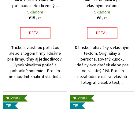
Unisex tričko s vlastnou
Dámske nohavičky s
potlačou alebo firemným
vlastným textom
logom
Skladom
Skladom
€15
€8
/ ks
/ ks
DETAIL
DETAIL
Tričko s vlastnou potlačou
Dámske nohavičky s vlastným
alebo s logom firmy. Ideálne
textom. Originálny a
pre firmy, tímy aj jednotlivcov.
personalizovaný kúsok,
Vysokokvalitná potlač a
ideálny ako darček alebo pre
pohodlné nosenie. Prosím
tvoj vlastný štýl. Prosím
nezabudnite nahrat vlastnú...
nezabudnite nahrat vlastnú
fotografiu alebo text,...
NOVINKA
NOVINKA
TIP
TIP