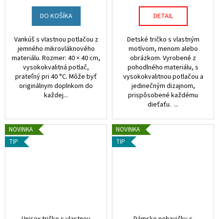
DO KOŠÍKA
DETAIL
Vankúš s vlastnou potlačou z
Detské tričko s vlastným
jemného mikrovláknového
motívom, menom alebo
materiálu. Rozmer: 40 × 40 cm,
obrázkom. Vyrobené z
vysokokvalitná potlač,
pohodlného materiálu, s
prateľný pri 40 °C. Môže byť
vysokokvalitnou potlačou a
originálnym doplnkom do
jedinečným dizajnom,
každej...
prispôsobené každému
dieťaťu. ...
NOVINKA
NOVINKA
TIP
TIP