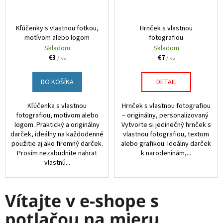
Kľúčenky s vlastnou fotkou,
Hrnček s vlastnou
motívom alebo logom
fotografiou
Skladom
Skladom
€3
€7
/ ks
/ ks
DO KOŠÍKA
DETAIL
Kľúčenka s vlastnou
Hrnček s vlastnou fotografiou
fotografiou, motívom alebo
– originálny, personalizovaný
logom. Praktický a originálny
Vytvorte si jedinečný hrnček s
darček, ideálny na každodenné
vlastnou fotografiou, textom
použitie aj ako firemný darček.
alebo grafikou. Ideálny darček
Prosím nezabudnite nahrat
k narodeninám,...
vlastnú...
Vítajte v e-shope s
potlačou na mieru