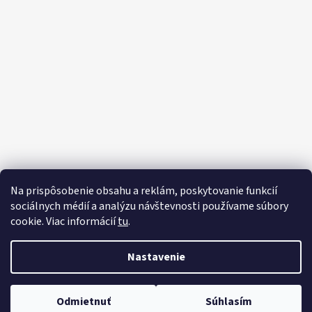
á
p
ä
t
i
e
Na prispôsobenie obsahu a reklám, poskytovanie funkcií
sociálnych médií a analýzu návštevnosti používame súbory
Vytvoril CreativeLoop s.r.o. na platforme Shoptet
cookie. Viac informácií
tu
.
Nastavenie
Vytvoril Shoptet
Copyright 2026
Potlač Textilu KN
. Všetky práva vyhradené.
Upraviť
Odmietnuť
Súhlasím
nastavenie cookies