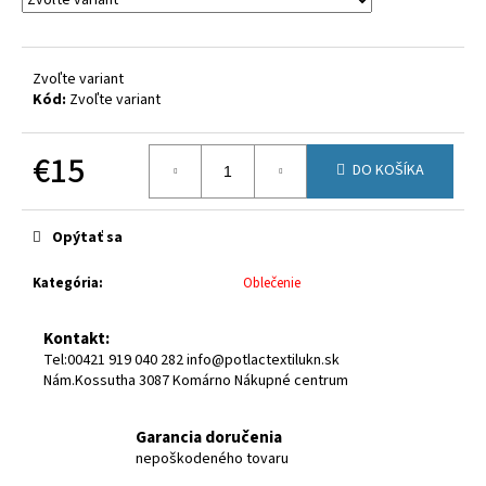
Zvoľte variant
Kód:
Zvoľte variant
€15
DO KOŠÍKA
Jednotková
cena:
Opýtať sa
Kategória
:
Oblečenie
Kontakt:
Tel:00421 919 040 282 info@potlactextilukn.sk
Nám.Kossutha 3087 Komárno Nákupné centrum
Garancia doručenia
nepoškodeného tovaru