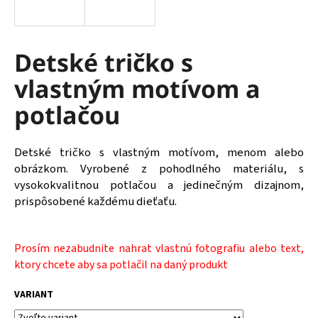
á
j
s
Detské tričko s
ť
vlastným motívom a
?
potlačou
Detské tričko s vlastným motívom, menom alebo
HĽADAŤ
obrázkom. Vyrobené z pohodlného materiálu, s
vysokokvalitnou potlačou a jedinečným dizajnom,
prispôsobené každému dieťaťu.
Prosím nezabudnite nahrat vlastnú fotografiu alebo text,
ktory chcete aby sa potlačil na daný produkt
VARIANT