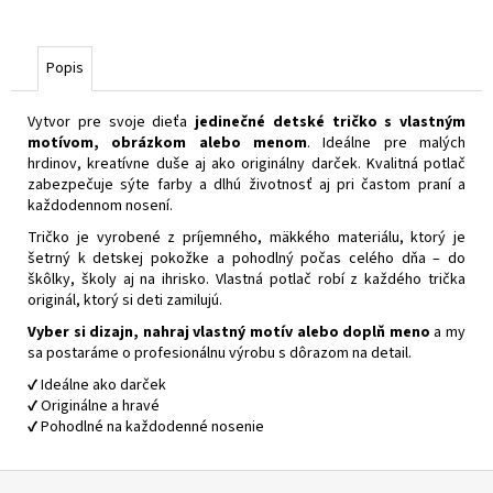
Popis
Vytvor pre svoje dieťa
jedinečné detské tričko s vlastným
motívom, obrázkom alebo menom
. Ideálne pre malých
hrdinov, kreatívne duše aj ako originálny darček. Kvalitná potlač
zabezpečuje sýte farby a dlhú životnosť aj pri častom praní a
každodennom nosení.
Tričko je vyrobené z príjemného, mäkkého materiálu, ktorý je
šetrný k detskej pokožke a pohodlný počas celého dňa – do
škôlky, školy aj na ihrisko. Vlastná potlač robí z každého trička
originál, ktorý si deti zamilujú.
Vyber si dizajn, nahraj vlastný motív alebo doplň meno
a my
sa postaráme o profesionálnu výrobu s dôrazom na detail.
✔️ Ideálne ako darček
✔️ Originálne a hravé
✔️ Pohodlné na každodenné nosenie
Z